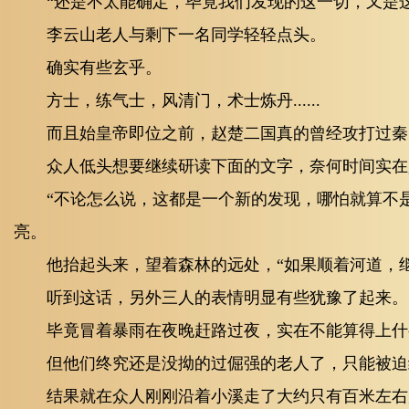
“还是不太能确定，毕竟我们发现的这一切，又是这
李云山老人与剩下一名同学轻轻点头。
确实有些玄乎。
方士，练气士，风清门，术士炼丹......
而且始皇帝即位之前，赵楚二国真的曾经攻打过秦
众人低头想要继续研读下面的文字，奈何时间实在
“不论怎么说，这都是一个新的发现，哪怕就算不
亮。
他抬起头来，望着森林的远处，“如果顺着河道，
听到这话，另外三人的表情明显有些犹豫了起来。
毕竟冒着暴雨在夜晚赶路过夜，实在不能算得上什
但他们终究还是没拗的过倔强的老人了，只能被迫
结果就在众人刚刚沿着小溪走了大约只有百米左右