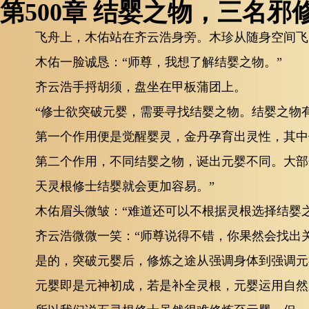
第500章 结婴之物，三名
飞舟上，木佑站在齐云浩身旁。木珍从随身空间飞
木佑一脸诚恳：“师尊，我想了解结婴之物。”
齐云浩手捋胡须，盘坐在甲板蒲团上。
“修士欲突破元婴，需要寻找结婴之物。结婴之物
第一个作用便是觉醒婴灵，金丹孕育出灵性，其中
第二个作用，不同结婴之物，诞出元婴不同。大部
天灵根修士结婴就会更加容易。”
木佑眉头微皱：“难道还可以不根据灵根选择结婴之
齐云浩微微一笑：“师尊说得不错，你果然会找出
是的，突破元婴后，修炼之途从强调身体到强调元
元婴即是元神初成，若是补全灵根，元婴运用自然