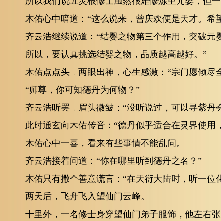
所以我们说五灵根修士虽然很难修炼至元婴，但一
木佑心中暗道：“这么说来，曾庆欢便是天才。希
齐云浩继续说道：“结婴之物第三个作用，突破元
所以，要认真挑选结婴之物，品质越高越好。”
木佑点点头，两眼出神，心生感激：“宗门愿倾尽
“师尊，你可知德丹为何物？”
齐云浩听罢，眉头微皱：“没听说过，可以寻紫丹
此时通玄向木佑传音：“德丹似乎适合在灵界使用
木佑心中一喜，看来有些事情不能乱问。
齐云浩接着问道：“你在哪里听到德丹之名？”
木佑只有撒个善意谎言：“在天衍大陆时，听一位
两天后，飞舟飞入望仙门云峰。
十里外，一名修士身穿望仙门弟子服饰，他左右张