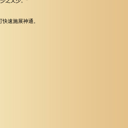
少之又少。”
可快速施展神通。