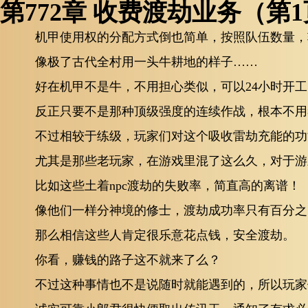
第772章 收费渡劫业务（第
机甲使用权的分配方式倒也简单，按照队伍数量，
像极了古代全村用一头牛耕地的样子……
好在机甲不是牛，不用担心类似，可以24小时开工
反正只要不是那种顶级强度的连续作战，根本不用
不过相较于练级，玩家们对这个吸收雷劫充能的功
尤其是那些老玩家，在游戏里混了这么久，对于游
比如这些土着npc渡劫的失败率，简直高的离谱！
像他们一样分神境的修士，渡劫成功率只有百分之
那么相信这些人肯定很乐意花点钱，安全渡劫。
你看，赚钱的路子这不就来了么？
不过这种事情也不是说随时就能遇到的，所以玩家